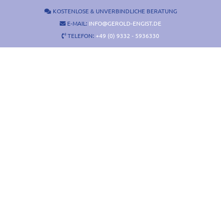
Zum
KOSTENLOSE & UNVERBINDLICHE BERATUNG
Inhalt
E-MAIL:
INFO@GEROLD-ENGIST.DE
springen
TELEFON:
+49 (0) 9332 - 5936330