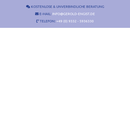
Zum
KOSTENLOSE & UNVERBINDLICHE BERATUNG
Inhalt
E-MAIL:
INFO@GEROLD-ENGIST.DE
springen
TELEFON:
+49 (0) 9332 - 5936330