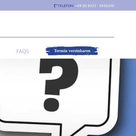
TELEFON:
+49 (0) 9332 - 5936330
FAQS
Termin vereinbaren