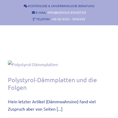
Zum
KOSTENLOSE & UNVERBINDLICHE BERATUNG
Inhalt
E-MAIL:
INFO@GEROLD-ENGIST.DE
springen
TELEFON:
+49 (0) 9332 - 5936330
Polystyrol-Dämmplatten und die
Folgen
Mein letzter Artikel (Dämmwahnsinn) fand viel
Zuspruch aber von Seiten [...]