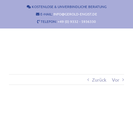
Zum
KOSTENLOSE & UNVERBINDLICHE BERATUNG
Inhalt
E-MAIL:
INFO@GEROLD-ENGIST.DE
springen
TELEFON:
+49 (0) 9332 - 5936330
Zurück
Vor
Zeige
grösseres
Bild