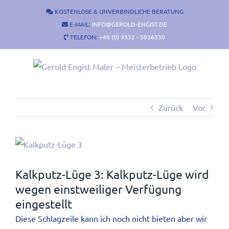
Zum
KOSTENLOSE & UNVERBINDLICHE BERATUNG
Inhalt
E-MAIL:
INFO@GEROLD-ENGIST.DE
springen
TELEFON:
+49 (0) 9332 - 5936330
Zurück
Vor
Zeige
grösseres
Kalkputz-Lüge 3: Kalkputz-Lüge wird
Bild
wegen einstweiliger Verfügung
eingestellt
Diese Schlagzeile kann ich noch nicht bieten aber wir