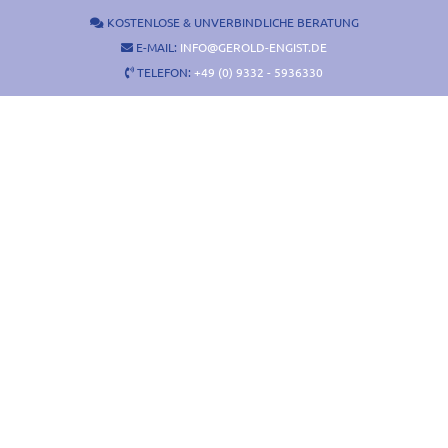
Zum
KOSTENLOSE & UNVERBINDLICHE BERATUNG
Inhalt
E-MAIL:
INFO@GEROLD-ENGIST.DE
springen
TELEFON:
+49 (0) 9332 - 5936330