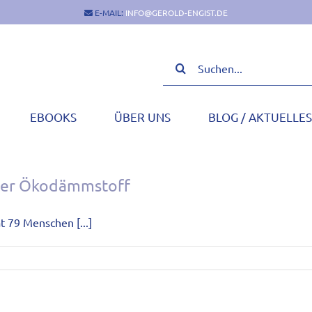
E-MAIL:
INFO@GEROLD-ENGIST.DE
Suche
nach:
EBOOKS
ÜBER UNS
BLOG / AKTUELLES
er Ökodämmstoff
 79 Menschen [...]