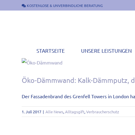
Zum
KOSTENLOSE & UNVERBINDLICHE BERATUNG
Inhalt
springen
STARTSEITE
UNSERE LEISTUNGEN
Öko-Dämmwand: Kalk-Dämmputz, d
Der Fassadenbrand des Grenfell Towers in London hat
1. Juli 2017
|
Alle News
,
Alltagsgift
,
Verbraucherschutz