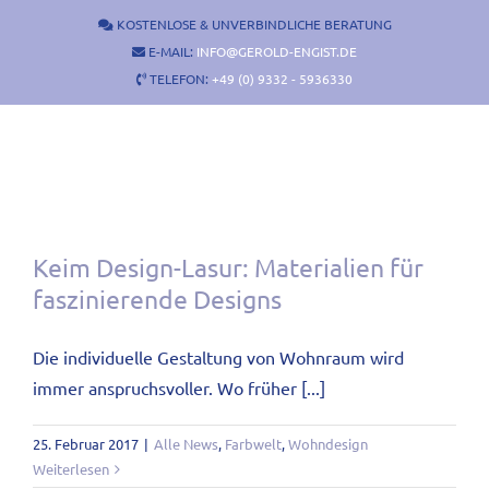
Zum
KOSTENLOSE & UNVERBINDLICHE BERATUNG
Inhalt
E-MAIL:
INFO@GEROLD-ENGIST.DE
springen
TELEFON:
+49 (0) 9332 - 5936330
Keim Design-Lasur: Materialien für
faszinierende Designs
Die individuelle Gestaltung von Wohnraum wird
immer anspruchsvoller. Wo früher [...]
25. Februar 2017
|
Alle News
,
Farbwelt
,
Wohndesign
Weiterlesen